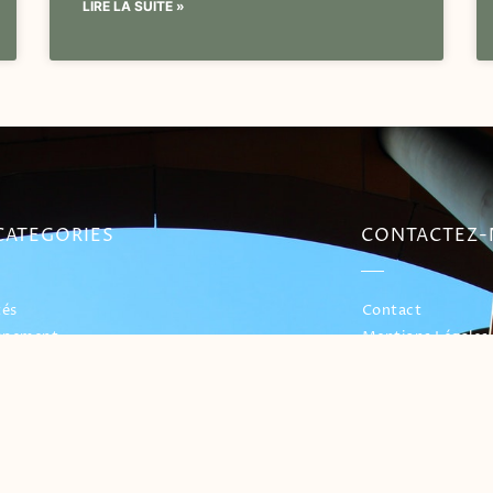
LIRE LA SUITE »
CATEGORIES
CONTACTEZ
tés
Contact
ppement
Mentions Légales
merce
ement
té
ncement
 Sociaux