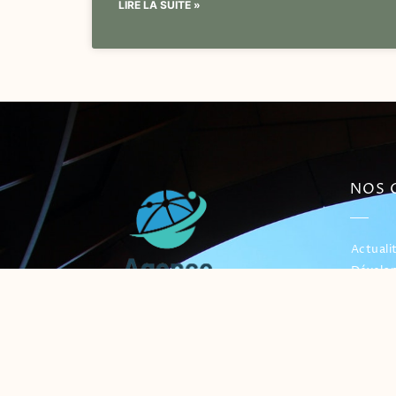
LIRE LA SUITE »
NOS 
Actuali
Dévelo
E-Com
Manag
Publici
Référe
Réseaux